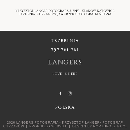
KRZYSZTOF LANGER FOTOGRAF ŚLUBNY - KRAKÓW, KATOWICE,
TRZEBINIA, CHRZANÓW, JAWORZNO- FOTOGRAFIA ŚLUBNA
TRZEBINIA
797-761-261
LANGERS
LOVE IS HERE
POLSKA
2026 LANGERS FOTOGRAFIA - KRZYSZTOF LANGER- FOTOGRAF
CHRZANÓW
|
PROPHOTO WEBSITE
|
DESIGN BY
NORTHFOLK & CO.